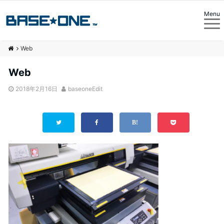
Menu
Web
Web
2018年2月16日
baseoneEdit