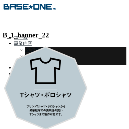
B_1_banner_22
ホーム
事業内容
製造商品
飲食部門
三成農場
ショップ
会社案内
お問い合わせ
リクルート